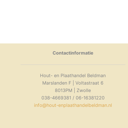
Contactinformatie
Hout- en Plaathandel Beldman
Marslanden F | Voltastraat 6
8013PM | Zwolle
038-4669381 / 06-16381220
info@hout-enplaathandelbeldman.nl