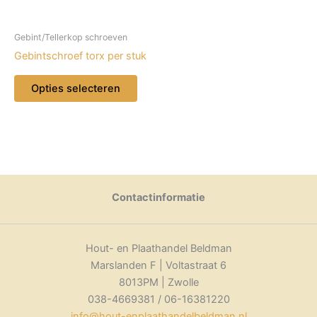
Gebint/Tellerkop schroeven
Gebintschroef torx per stuk
Dit
Opties selecteren
product
heeft
meerdere
variaties.
Deze
optie
kan
Contactinformatie
gekozen
worden
op
Hout- en Plaathandel Beldman
de
Marslanden F | Voltastraat 6
productpagina
8013PM | Zwolle
038-4669381 / 06-16381220
info@hout-enplaathandelbeldman.nl