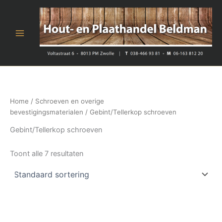
Ga
naar
de
inhoud
Home
/
Schroeven en overige
bevestigingsmaterialen
/ Gebint/Tellerkop schroeven
Gebint/Tellerkop schroeven
Toont alle 7 resultaten