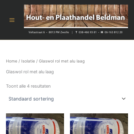
Ga
naar
de
inhoud
Home
/
Isolatie
/ Glaswol rol met alu laag
Glaswol rol met alu laag
Toont alle 4 resultaten