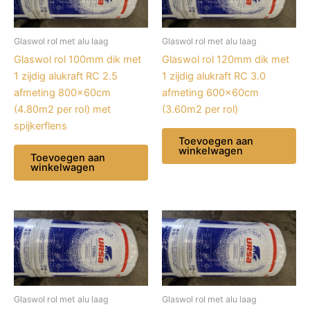
Glaswol rol met alu laag
Glaswol rol met alu laag
Glaswol rol 100mm dik met
Glaswol rol 120mm dik met
1 zijdig alukraft RC 2.5
1 zijdig alukraft RC 3.0
afmeting 800x60cm
afmeting 600x60cm
(4.80m2 per rol) met
(3.60m2 per rol)
spijkerflens
Toevoegen aan
winkelwagen
Toevoegen aan
winkelwagen
Glaswol rol met alu laag
Glaswol rol met alu laag