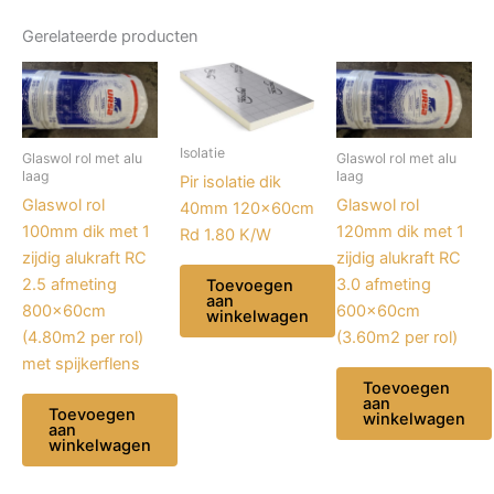
spijkerflens
aantal
Gerelateerde producten
Isolatie
Glaswol rol met alu
Glaswol rol met alu
laag
laag
Pir isolatie dik
Glaswol rol
Glaswol rol
40mm 120x60cm
100mm dik met 1
120mm dik met 1
Rd 1.80 K/W
zijdig alukraft RC
zijdig alukraft RC
2.5 afmeting
3.0 afmeting
Toevoegen
aan
800x60cm
600x60cm
winkelwagen
(4.80m2 per rol)
(3.60m2 per rol)
met spijkerflens
Toevoegen
aan
Toevoegen
winkelwagen
aan
winkelwagen