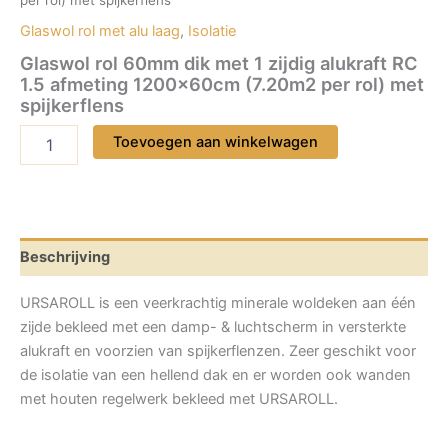
Glaswol rol met alu laag
,
Isolatie
Glaswol rol 60mm dik met 1 zijdig alukraft RC
1.5 afmeting 1200x60cm (7.20m2 per rol) met
spijkerflens
Glaswol
Toevoegen aan winkelwagen
rol
60mm
dik
met
1
zijdig
Beschrijving
alukraft
RC
URSAROLL is een veerkrachtig minerale woldeken aan één
1.5
zijde bekleed met een damp- & luchtscherm in versterkte
afmeting
alukraft en voorzien van spijkerflenzen. Zeer geschikt voor
1200x60cm
(7.20m2
de isolatie van een hellend dak en er worden ook wanden
per
met houten regelwerk bekleed met URSAROLL.
rol)
met