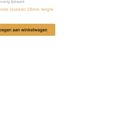
overig lijstwerk
onde stokken 28mm lengte
oegen aan winkelwagen