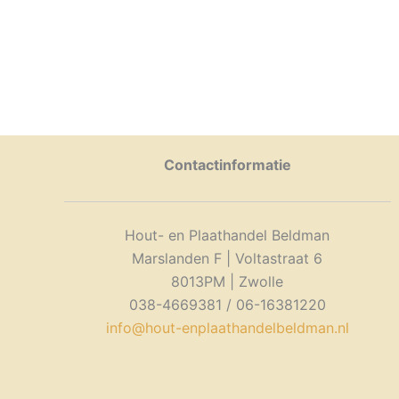
Contactinformatie
Hout- en Plaathandel Beldman
Marslanden F | Voltastraat 6
8013PM | Zwolle
038-4669381 / 06-16381220
info@hout-enplaathandelbeldman.nl