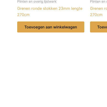
Plinten en overig lijstwerk
Plinten en 
Grenen ronde stokken 23mm lengte
Grenen r
270cm
270cm
Toevoegen aan winkelwagen
Toev