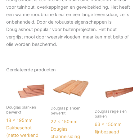
voor tuinhout, overkappingen en gevelbekleding. Het heeft
een warme roodbruine kleur en een lange levensduur, zelfs
onbehandeld. Door de robuuste eigenschappen is
Douglashout populair voor buitenprojecten. Het hout
vergrijst mooi door weersinvloeden, maar kan met beits of
olie worden beschermd.
Gerelateerde producten
Douglas planken
Douglas planken
Douglas regels en
bewerkt
bewerkt
balken
18 x 195mm
22 x 150mm
63 x 150mm
Dakbeschot
Douglas
fijnbezaagd
(netto werkend
channelsiding