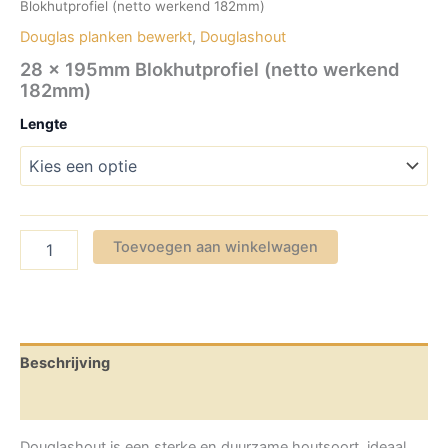
Blokhutprofiel (netto werkend 182mm)
Douglas planken bewerkt
,
Douglashout
28 x 195mm Blokhutprofiel (netto werkend
182mm)
Lengte
28
Toevoegen aan winkelwagen
x
195mm
Blokhutprofiel
(netto
werkend
182mm)
Beschrijving
aantal
Aanvullende informatie
Douglashout is een sterke en duurzame houtsoort, ideaal