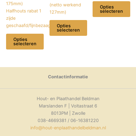
175mm)
(netto werkend
Opties
Halfhouts rabat 1
selecteren
127mm)
zijde
Dit
geschaafd/fijnbezaagd
Opties
product
selecteren
heeft
Opties
Dit
selecteren
meerdere
product
variaties.
Dit
heeft
Deze
product
meerdere
optie
heeft
variaties.
kan
meerdere
Contactinformatie
Deze
gekozen
variaties.
optie
worden
Deze
kan
op
optie
Hout- en Plaathandel Beldman
gekozen
de
kan
Marslanden F | Voltastraat 6
worden
productpagina
gekozen
8013PM | Zwolle
op
worden
038-4669381 / 06-16381220
de
op
info@hout-enplaathandelbeldman.nl
productpagina
de