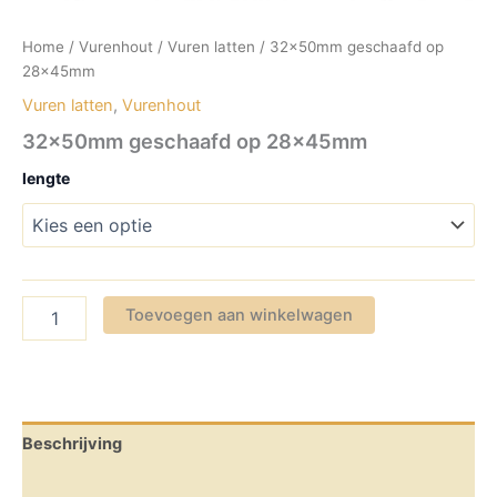
Home
/
Vurenhout
/
Vuren latten
/ 32x50mm geschaafd op
28x45mm
Vuren latten
,
Vurenhout
32x50mm geschaafd op 28x45mm
lengte
32x50mm
Toevoegen aan winkelwagen
geschaafd
op
28x45mm
aantal
Beschrijving
Aanvullende informatie