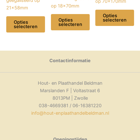
geëgaliseerd op
op 70x170mm
op 18x70mm
21x58mm
Opties
selecteren
Opties
Opties
selecteren
selecteren
Dit
Dit
Dit
product
product
product
heeft
heeft
heeft
meerdere
meerdere
meerdere
Contactinformatie
variaties.
variaties.
variaties.
Deze
Deze
Deze
optie
optie
optie
Hout- en Plaathandel Beldman
kan
kan
kan
Marslanden F | Voltastraat 6
gekozen
gekozen
gekozen
8013PM | Zwolle
worden
worden
worden
038-4669381 / 06-16381220
op
op
op
info@hout-enplaathandelbeldman.nl
de
de
de
productpagina
productpagina
productpagina
Openingstijden