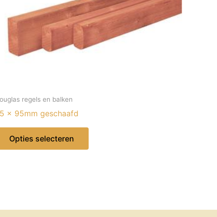
ouglas regels en balken
5 x 95mm geschaafd
Dit
Opties selecteren
product
heeft
meerdere
variaties.
Deze
optie