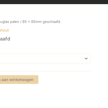
uglas palen
/ 85 x 85mm geschaafd
shout
aafd
 aan winkelwagen