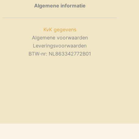
kan
Algemene informatie
gekozen
worden
op
KvK gegevens
de
Algemene voorwaarden
productpagina
Leveringsvoorwaarden
BTW-nr: NL863342772B01