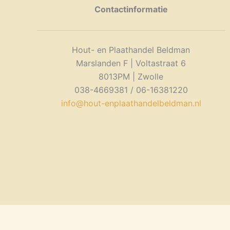
gekozen
Contactinformatie
worden
op
de
Hout- en Plaathandel Beldman
productpagina
Marslanden F | Voltastraat 6
8013PM | Zwolle
038-4669381 / 06-16381220
info@hout-enplaathandelbeldman.nl