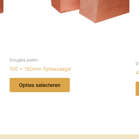
Douglas palen
D
150 x 150mm fijnbezaagd
4
Dit
Opties selecteren
product
heeft
meerdere
variaties.
Deze
optie
kan