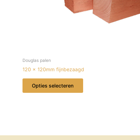
Douglas palen
120 x 120mm fijnbezaagd
Dit
Opties selecteren
product
heeft
meerdere
variaties.
Deze
optie
kan