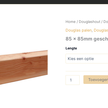
Home
/
Douglashout
/
Do
Douglas palen
,
Dougla
85 x 85mm gesch
Lengte
85
Toevoegen
x
85mm
geschaafd
aantal