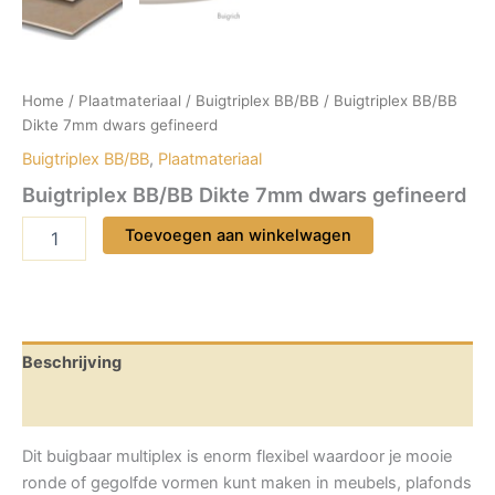
Home
/
Plaatmateriaal
/
Buigtriplex BB/BB
/ Buigtriplex BB/BB
Dikte 7mm dwars gefineerd
Buigtriplex BB/BB
,
Plaatmateriaal
Buigtriplex BB/BB Dikte 7mm dwars gefineerd
Buigtriplex
Toevoegen aan winkelwagen
BB/BB
Dikte
7mm
dwars
gefineerd
aantal
Beschrijving
Aanvullende informatie
Dit buigbaar multiplex is enorm flexibel waardoor je mooie
ronde of gegolfde vormen kunt maken in meubels, plafonds