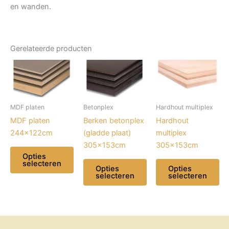
en wanden.
Gerelateerde producten
MDF platen
Betonplex
Hardhout multiplex
MDF platen
Berken betonplex
Hardhout
244x122cm
(gladde plaat)
multiplex
305x153cm
305x153cm
Opties
selecteren
Opties
Opties
selecteren
selecteren
Dit
product
Dit
Dit
heeft
product
product
meerdere
heeft
heeft