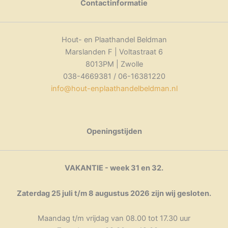
variaties.
meerdere
meerdere
Contactinformatie
Deze
variaties.
variaties.
optie
Deze
Deze
kan
optie
optie
Hout- en Plaathandel Beldman
gekozen
kan
kan
Marslanden F | Voltastraat 6
worden
gekozen
gekozen
8013PM | Zwolle
op
worden
worden
038-4669381 / 06-16381220
de
op
op
info@hout-enplaathandelbeldman.nl
productpagina
de
de
productpagina
productpagina
Openingstijden
VAKANTIE - week 31 en 32.
Zaterdag 25 juli t/m 8 augustus 2026 zijn wij gesloten.
Maandag t/m vrijdag van 08.00 tot 17.30 uur