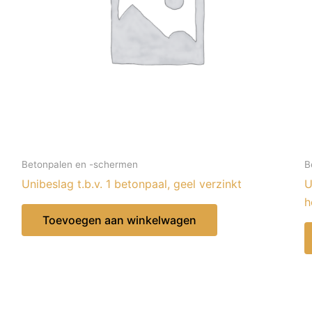
Betonpalen en -schermen
B
Unibeslag t.b.v. 1 betonpaal, geel verzinkt
U
h
Toevoegen aan winkelwagen