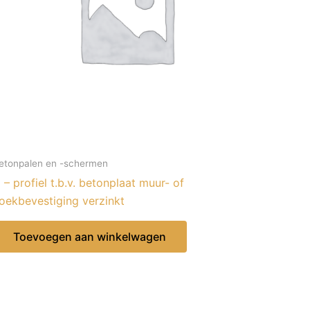
etonpalen en -schermen
 – profiel t.b.v. betonplaat muur- of
oekbevestiging verzinkt
Toevoegen aan winkelwagen