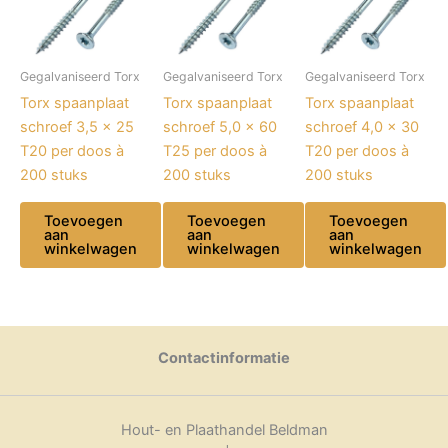
aantal
Gegalvaniseerd Torx
Gegalvaniseerd Torx
Gegalvaniseerd Torx
Torx spaanplaat
Torx spaanplaat
Torx spaanplaat
schroef 3,5 x 25
schroef 5,0 x 60
schroef 4,0 x 30
T20 per doos à
T25 per doos à
T20 per doos à
200 stuks
200 stuks
200 stuks
Toevoegen
Toevoegen
Toevoegen
aan
aan
aan
winkelwagen
winkelwagen
winkelwagen
Contactinformatie
Hout- en Plaathandel Beldman