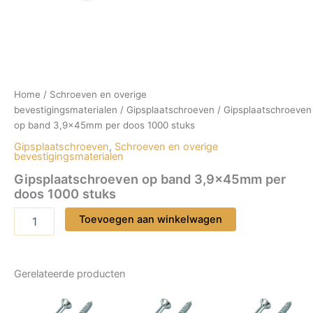
Home
/
Schroeven en overige
bevestigingsmaterialen
/
Gipsplaatschroeven
/ Gipsplaatschroeven
op band 3,9x45mm per doos 1000 stuks
Gipsplaatschroeven
,
Schroeven en overige
bevestigingsmaterialen
Gipsplaatschroeven op band 3,9x45mm per
doos 1000 stuks
Gipsplaatschroeven
Toevoegen aan winkelwagen
op
band
3,9x45mm
per
Gerelateerde producten
doos
1000
stuks