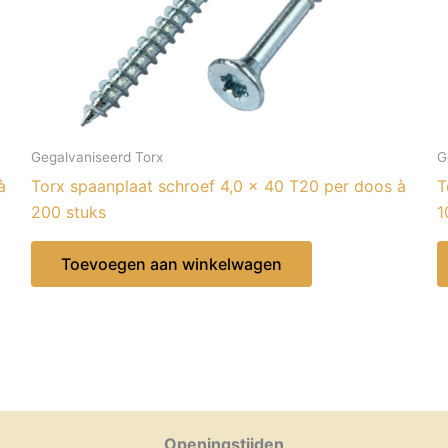
Gegalvaniseerd Torx
G
à
Torx spaanplaat schroef 4,0 x 40 T20 per doos à
T
200 stuks
1
Toevoegen aan winkelwagen
Openingstijden