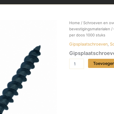
Home
/
Schroeven en ov
bevestigingsmaterialen
/
per doos 1000 stuks
Gipsplaatschroeven
,
S
Gipsplaatschroev
Gipsplaatschroeven
Toevoegen
3,9x35mm
per
doos
1000
stuks
aantal