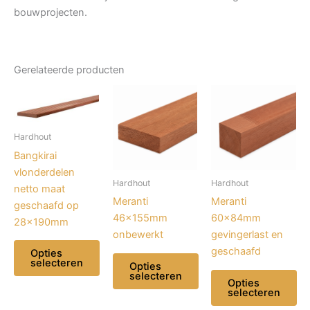
bouwprojecten.
Gerelateerde producten
Hardhout
Bangkirai
vlonderdelen
Hardhout
Hardhout
netto maat
Meranti
Meranti
geschaafd op
46x155mm
60x84mm
28x190mm
onbewerkt
gevingerlast en
geschaafd
Opties
selecteren
Opties
selecteren
Opties
Dit
selecteren
Dit
product