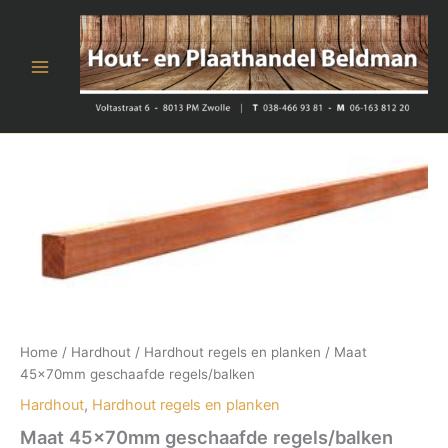
Ga
naar
de
inhoud
Home
/
Hardhout
/
Hardhout regels en planken
/ Maat
45x70mm geschaafde regels/balken
Hardhout
,
Hardhout regels en planken
Maat 45x70mm geschaafde regels/balken