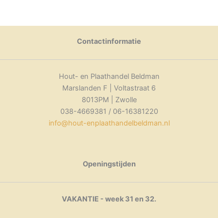
product
Dit
heeft
heeft
product
meerdere
meerdere
heeft
variaties.
variaties.
meerdere
Contactinformatie
Deze
Deze
variaties.
optie
optie
Deze
kan
kan
optie
Hout- en Plaathandel Beldman
gekozen
gekozen
kan
Marslanden F | Voltastraat 6
worden
worden
gekozen
8013PM | Zwolle
op
op
worden
038-4669381 / 06-16381220
de
de
op
info@hout-enplaathandelbeldman.nl
productpagina
productpagina
de
productpagina
Openingstijden
VAKANTIE - week 31 en 32.