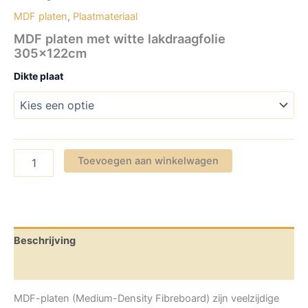
MDF platen
,
Plaatmateriaal
MDF platen met witte lakdraagfolie
305x122cm
Dikte plaat
MDF
Toevoegen aan winkelwagen
platen
met
witte
lakdraagfolie
305x122cm
aantal
Beschrijving
Aanvullende informatie
MDF-platen (Medium-
Density
Fibreboard
) zijn veelzijdige