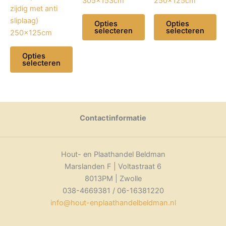
305x153cm
250x125cm
zijdig met anti
sliplaag)
Opties
Opties
selecteren
selecteren
250x125cm
Dit
Dit
Opties
product
product
selecteren
heeft
heeft
Dit
meerdere
meerdere
product
variaties.
variaties.
heeft
Deze
Deze
meerdere
Contactinformatie
optie
optie
variaties.
kan
kan
Deze
gekozen
gekozen
optie
Hout- en Plaathandel Beldman
worden
worden
kan
Marslanden F | Voltastraat 6
op
op
gekozen
8013PM | Zwolle
de
de
worden
038-4669381 / 06-16381220
productpagina
productpagina
op
info@hout-enplaathandelbeldman.nl
de