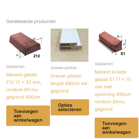
Gerelateerde producten
Glaslatten
Glaslatten
Grenen plinten
Meranti isolatie
Meranti glaslat
Grenen plinten
glaslat E1 17 x 15
Z12 12 x 32 mm,
lengte 490cm wit
mm met
rondom 60 mu
gegrond
sponning 490cm
gegrond 490cm
rondom 60mu
Opties
gegrond
selecteren
Toevoegen
aan
winkelwagen
Dit
Toevoegen
aan
product
winkelwagen
heeft