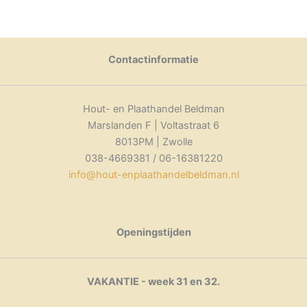
meerdere
variaties.
Deze
optie
Contactinformatie
kan
gekozen
worden
Hout- en Plaathandel Beldman
op
Marslanden F | Voltastraat 6
de
8013PM | Zwolle
productpagina
038-4669381 / 06-16381220
info@hout-enplaathandelbeldman.nl
Openingstijden
VAKANTIE - week 31 en 32.