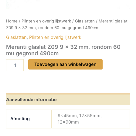
Home
/
Plinten en overig lijstwerk
/
Glaslatten
/ Meranti glaslat
Z09 9 x 32 mm, rondom 60 mu gegrond 490cm
Glaslatten
,
Plinten en overig lijstwerk
Meranti glaslat Z09 9 x 32 mm, rondom 60
mu gegrond 490cm
Meranti
Toevoegen aan winkelwagen
glaslat
Z09
9
x
32
mm,
Aanvullende informatie
rondom
60
9x45mm, 12x55mm,
mu
Afmeting
12x90mm
gegrond
490cm
aantal