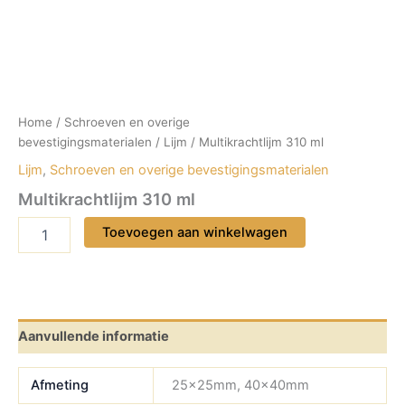
Home
/
Schroeven en overige
bevestigingsmaterialen
/
Lijm
/ Multikrachtlijm 310 ml
Lijm
,
Schroeven en overige bevestigingsmaterialen
Multikrachtlijm 310 ml
Multikrachtlijm
Toevoegen aan winkelwagen
310
ml
aantal
Aanvullende informatie
Afmeting
25x25mm, 40x40mm