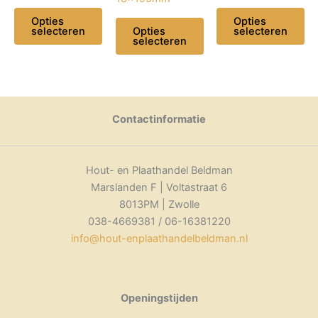
Opties
Opties
selecteren
selecteren
Opties
selecteren
Dit
Dit
Dit
product
product
product
heeft
heeft
heeft
meerdere
meerdere
meerdere
Contactinformatie
variaties.
variaties.
variaties.
Deze
Deze
Deze
optie
optie
optie
Hout- en Plaathandel Beldman
kan
kan
kan
Marslanden F | Voltastraat 6
gekozen
gekozen
gekozen
8013PM | Zwolle
worden
worden
worden
038-4669381 / 06-16381220
op
op
op
info@hout-enplaathandelbeldman.nl
de
de
de
productpagina
productpagina
productpagina
Openingstijden