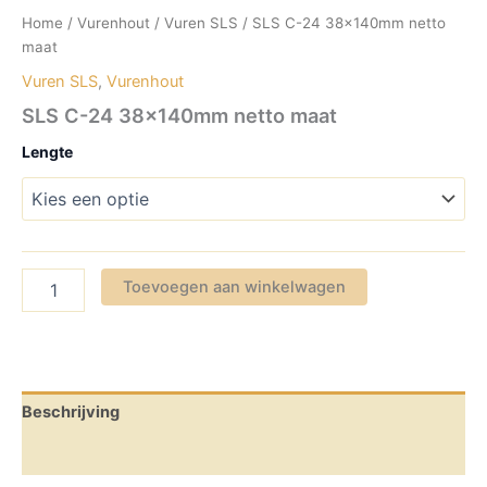
Home
/
Vurenhout
/
Vuren SLS
/ SLS C-24 38x140mm netto
maat
Vuren SLS
,
Vurenhout
SLS C-24 38x140mm netto maat
Lengte
SLS
Toevoegen aan winkelwagen
C-
24
38x140mm
netto
maat
aantal
Beschrijving
Aanvullende informatie