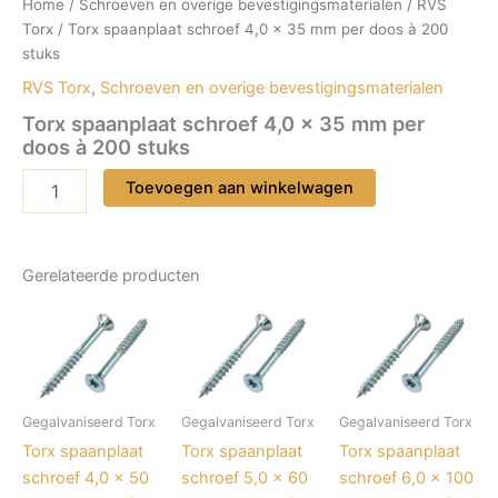
Home
/
Schroeven en overige bevestigingsmaterialen
/
RVS
Torx
/ Torx spaanplaat schroef 4,0 x 35 mm per doos à 200
stuks
RVS Torx
,
Schroeven en overige bevestigingsmaterialen
Torx spaanplaat schroef 4,0 x 35 mm per
doos à 200 stuks
Torx
Toevoegen aan winkelwagen
spaanplaat
schroef
4,0
x
Gerelateerde producten
35
mm
per
doos
à
200
stuks
Gegalvaniseerd Torx
Gegalvaniseerd Torx
Gegalvaniseerd Torx
aantal
Torx spaanplaat
Torx spaanplaat
Torx spaanplaat
schroef 4,0 x 50
schroef 5,0 x 60
schroef 6,0 x 100