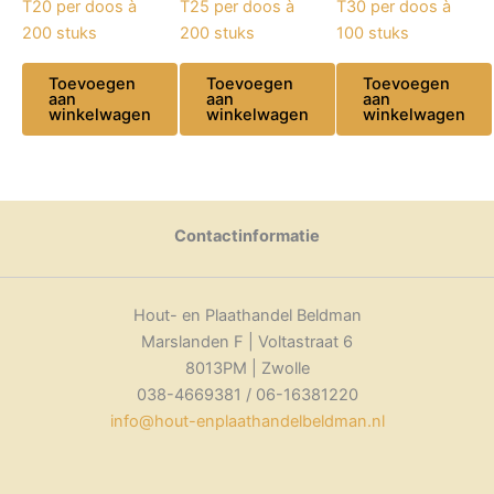
T20 per doos à
T25 per doos à
T30 per doos à
200 stuks
200 stuks
100 stuks
Toevoegen
Toevoegen
Toevoegen
aan
aan
aan
winkelwagen
winkelwagen
winkelwagen
Contactinformatie
Hout- en Plaathandel Beldman
Marslanden F | Voltastraat 6
8013PM | Zwolle
038-4669381 / 06-16381220
info@hout-enplaathandelbeldman.nl