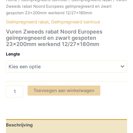
Zweeds rabat Noord Europees geïmpregneerd en zwart
gespoten 23x200mm werkend 12/27x180mm
Geïmpregneerd rabat
,
Geïmpregneerd tuinhout
Vuren Zweeds rabat Noord Europees
geïmpregneerd en zwart gespoten
23x200mm werkend 12/27x180mm
Lengte
Vuren
Toevoegen aan winkelwagen
Zweeds
rabat
Noord
Europees
geïmpregneerd
en
Beschrijving
zwart