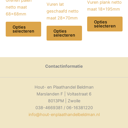
Grenen palen
Vuren plank netto
Vuren lat
netto maat
maat 18x195mm
geschaafd netto
68x68mm
maat 28x70mm
Opties
selecteren
Opties
selecteren
Opties
selecteren
Dit
Dit
product
Dit
product
heeft
product
heeft
meerdere
heeft
meerdere
variaties.
meerdere
Contactinformatie
variaties.
Deze
variaties.
Deze
optie
Deze
optie
kan
optie
Hout- en Plaathandel Beldman
kan
gekozen
kan
Marslanden F | Voltastraat 6
gekozen
worden
gekozen
8013PM | Zwolle
worden
op
worden
038-4669381 / 06-16381220
op
de
op
info@hout-enplaathandelbeldman.nl
de
productpagina
de
productpagina