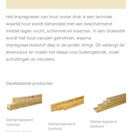
gespoten
Aanvullende informatie
23x200mm
werkend
Het impregneren van hout onder druk is een techniek
12/27x180mm
waarbij hout wordt behandeld met een beschermend
aantal
middel tegen vocht, schimmel en insecten. In een drukketel
wordt het hout
vacuüm getrokken
, waarna
impregneervloeistof diep in de poriën dringt. Dit verlengt de
levensduur en maakt het ideaal voor buitengebruik, zoals
schuttingen en vlonders.
Gerelateerde producten
Geïmpregneerd
Geïmpregneerd
Geïmpregneerd
tuinhout
tuinhout
tuinhout