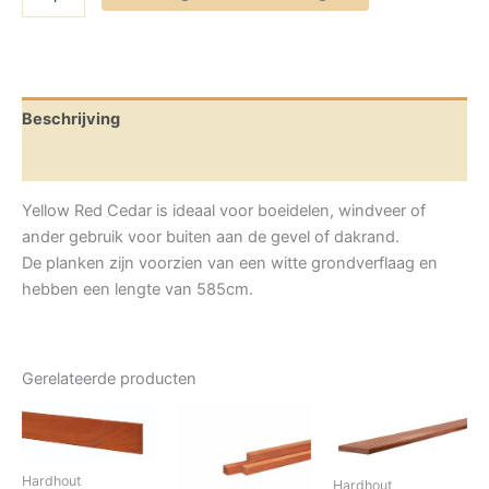
Cedar
boeidelen
18x185mm,
rift/halfrift
gevingerlast/gelamineerd
en
Beschrijving
grijs
gegrond
Aanvullende informatie
aantal
Yellow
Red
C
edar is ideaal voor
boeidelen
,
windveer of
ander
gebruik
voor buiten aan de gevel of dakrand.
De planken
zijn voorzien van
een witte grondverflaag
en
hebben een lengte van 5
85
cm
.
Gerelateerde producten
Hardhout
Hardhout