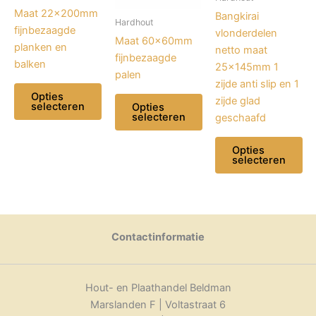
Maat 22x200mm
Bangkirai
Hardhout
fijnbezaagde
vlonderdelen
Maat 60x60mm
planken en
netto maat
fijnbezaagde
balken
25x145mm 1
palen
zijde anti slip en 1
Opties
zijde glad
selecteren
Opties
selecteren
geschaafd
Dit
Dit
product
Opties
selecteren
product
heeft
heeft
meerdere
Dit
meerdere
variaties.
product
variaties.
Deze
heeft
Deze
optie
meerdere
Contactinformatie
optie
kan
variaties.
kan
gekozen
Deze
gekozen
worden
optie
Hout- en Plaathandel Beldman
worden
op
kan
Marslanden F | Voltastraat 6
op