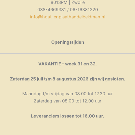
de
gekozen
8013PM | Zwolle
de
productpagina
worden
038-4669381 / 06-16381220
productpagina
op
info@hout-enplaathandelbeldman.nl
de
productpagina
Openingstijden
VAKANTIE - week 31 en 32.
Zaterdag 25 juli t/m 8 augustus 2026 zijn wij gesloten.
Maandag t/m vrijdag van 08.00 tot 17.30 uur
Zaterdag van 08.00 tot 12.00 uur
Leveranciers lossen tot 16.00 uur.