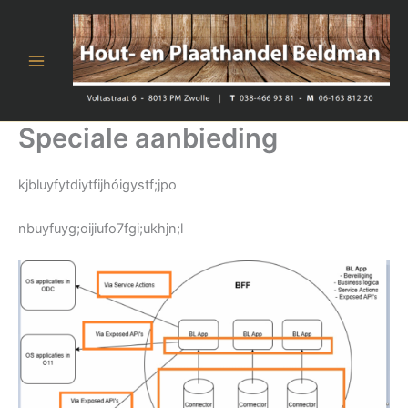
Ga
naar
de
inhoud
Speciale aanbieding
kjbluyfytdiytfijhóigystf;jpo
nbuyfuyg;oijiufo7fgi;ukhjn;l